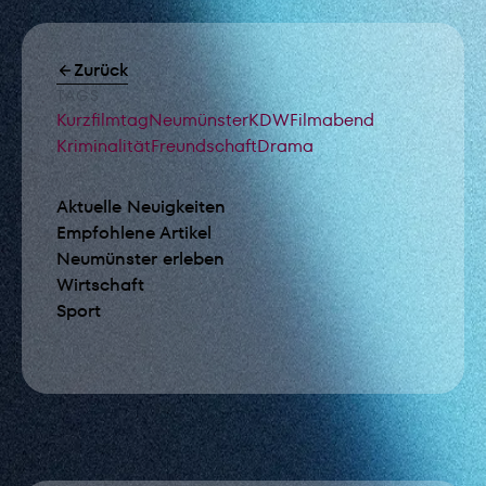
Zurück
TAGS
Kurzfilmtag
Neumünster
KDW
Filmabend
Kriminalität
Freundschaft
Drama
Aktuelle Neuigkeiten
Empfohlene Artikel
Neumünster erleben
Wirtschaft
Sport