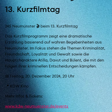
13. Kurzfilmtag
245 Neumünster 🎬 beim 13. Kurzfilmtag
Das Kurzfilmprogramm zeigt eine dramatische
Erzählung basierend auf wahren Begebenheiten aus
Neumünster. Im Fokus stehen die Themen Kriminalität,
Freundschaft, Loyalität und Gewalt sowie die
Hauptcharaktere Atilla, Davut und Bülent, die mit den
Folgen ihrer kriminellen Entscheidungen kämpfen.
📅 Freitag, 20. Dezember 2024, 20 Uhr
📍 KDW Kino
Mehr Infos & Tickets:
www.kdw-neumuenster.de/events