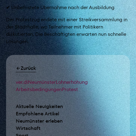
✔ Unbefristete Übernahme nach der Ausbildung
Der Protestzug endete mit einer Streikversammlung in
der Stadthalle, wo Teilnehmer mit Politikern
diskutierten. Die Beschäftigten erwarten nun schnelle
Lösungen.
Zurück
TAGS
ver.di
Neumünster
Lohnerhöhung
Arbeitsbedingungen
Protest
Aktuelle Neuigkeiten
Empfohlene Artikel
Neumünster erleben
Wirtschaft
Sport