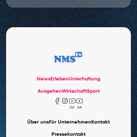
News
Erleben
Unterhaltung
Ausgehen
Wirtschaft
Sport
DE
AR
Über uns
Für Unternehmen
Kontakt
Pressekontakt