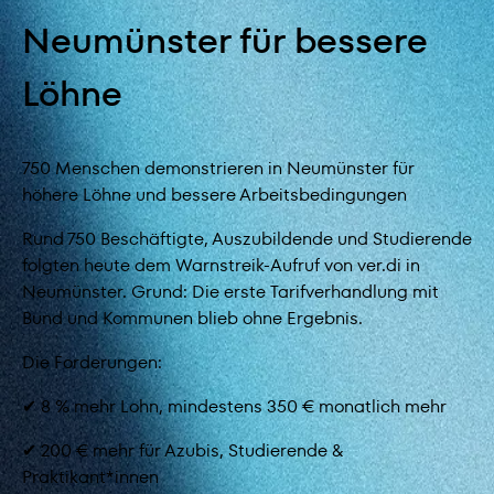
Neumünster für bessere
Löhne
750 Menschen demonstrieren in Neumünster für
höhere Löhne und bessere Arbeitsbedingungen
Rund 750 Beschäftigte, Auszubildende und Studierende
folgten heute dem Warnstreik-Aufruf von ver.di in
Neumünster. Grund: Die erste Tarifverhandlung mit
Bund und Kommunen blieb ohne Ergebnis.
Die Forderungen:
✔ 8 % mehr Lohn, mindestens 350 € monatlich mehr
✔ 200 € mehr für Azubis, Studierende &
Praktikant*innen