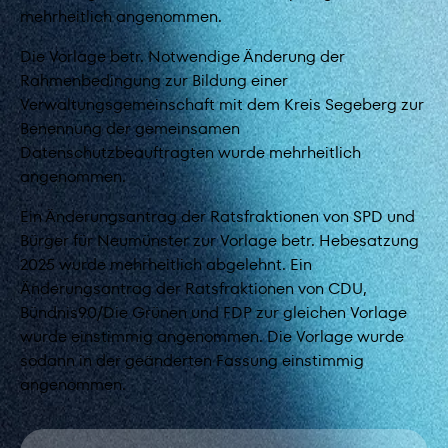
mehrheitlich angenommen.
Die Vorlage betr. Notwendige Änderung der
Rahmenbedingung zur Bildung einer
Verwaltungsgemeinschaft mit dem Kreis Segeberg zur
Benennung der gemeinsamen
Datenschutzbeauftragten wurde mehrheitlich
angenommen.
Ein Änderungsantrag der Ratsfraktionen von SPD und
Bürger für Neumünster zur Vorlage betr. Hebesatzung
2025 wurde mehrheitlich abgelehnt. Ein
Änderungsantrag der Ratsfraktionen von CDU,
Bündnis90/Die Grünen und FDP zur gleichen Vorlage
wurde einstimmig angenommen. Die Vorlage wurde
sodann in der geänderten Fassung einstimmig
angenommen.