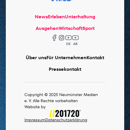
News
Erleben
Unterhaltung
Ausgehen
Wirtschaft
Sport
DE
AR
Über uns
Für Unternehmen
Kontakt
Pressekontakt
Copyright © 2025 Neumünster Medien
e. V. Alle Rechte vorbehalten
Website by
Impressum
Datenschutzerklärung