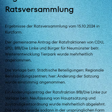
Ratsversammlung
Ergebnisse der Ratsversammlung vom 15.10.2024 in
Kurzform.
Der gemeinsame Antrag der Ratsfraktionen von CDU,
SPD, BfB/Die Linke und Bürger für Neumünster betr.
Weiterentwicklung Tierpark wurde mehrheitlich
angenommen.
Die Vorlage betr. Städtische Beteiligungen: Regionale
Berufsbildungszentren; hier: Änderung der Satzung
wurde einstimmig angenommen.
Ein Änderungsantrag der Ratsfraktion BfB/Die Linke zur
Vorlage betr. Neufassung von Hauptsatzung und
Zuständigkeitsordnung wurde mehrheitlich abgelehnt.
Die Vorlage wurde sodann in der ursprünglichen Form