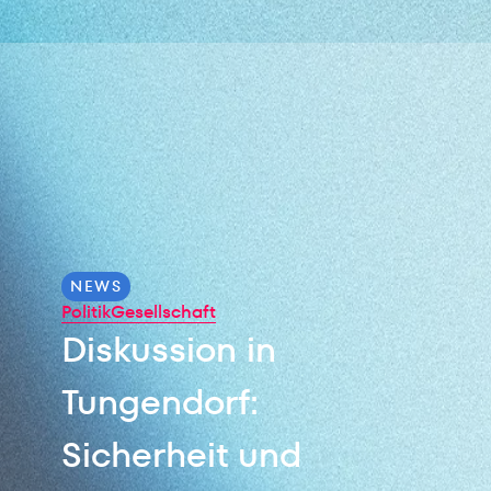
NEWS
Politik
Gesellschaft
Diskussion in
Tungendorf:
Sicherheit und