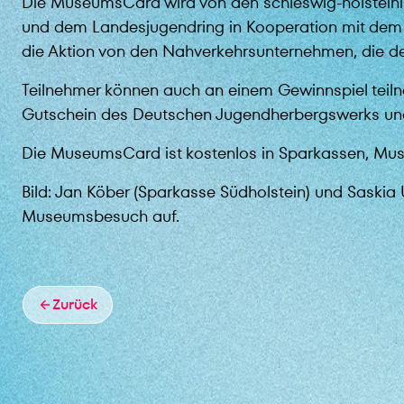
Die MuseumsCard wird von den schleswig-holsteini
und dem Landesjugendring in Kooperation mit dem 
die Aktion von den Nahverkehrsunternehmen, die den
Teilnehmer können auch an einem Gewinnspiel teil
Gutschein des Deutschen Jugendherbergswerks und 
Die MuseumsCard ist kostenlos in Sparkassen, Musee
Bild: Jan Köber (Sparkasse Südholstein) und Saskia
Museumsbesuch auf.
Zurück