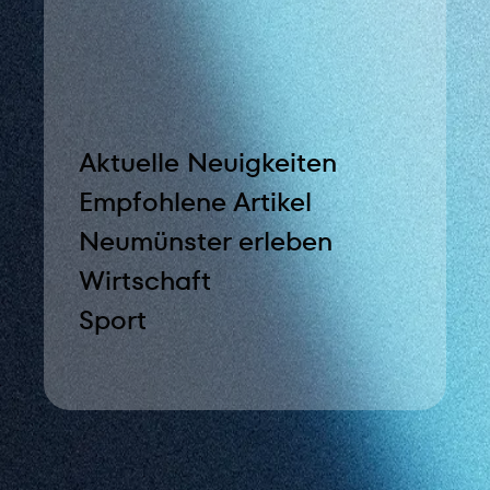
Aktuelle Neuigkeiten
Empfohlene Artikel
Neumünster erleben
Wirtschaft
Sport