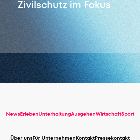
Zivilschutz im Fokus
News
Erleben
Unterhaltung
Ausgehen
Wirtschaft
Sport
Über uns
Für Unternehmen
Kontakt
Pressekontakt