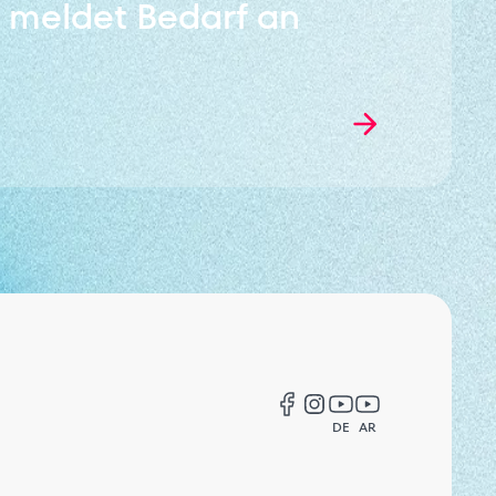
meldet Bedarf an
DE
AR