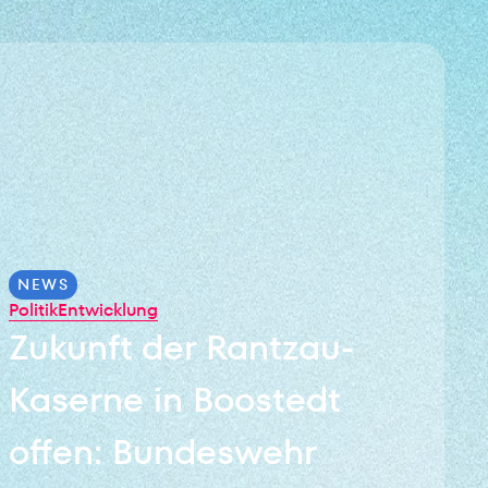
NEWS
Politik
Entwicklung
Zukunft der Rantzau-
Kaserne in Boostedt
offen: Bundeswehr