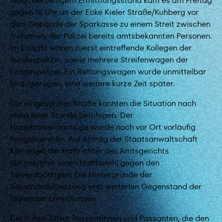
Nach derzeitigem Ermittlungsstand kam es am Freitag
gegen 16 Uhr an der Ecke Kieler Straße/Kuhberg vor
dem Gebäude der Sparkasse zu einem Streit zwischen
mehreren, der Polizei bereits amtsbekannten Personen.
Im Einsatz waren zuerst eintreffende Kollegen der
Bundespolizei, sowie mehrere Streifenwagen der
Landespolizei. Ein Rettungswagen wurde unmittelbar
hinzugezogen, eine weitere kurze Zeit später.
Die eingesetzten Kräfte konnten die Situation nach
etwa einer Stunde beruhigen. Der
Haupttatverdächtige wurde noch vor Ort vorläufig
festgenommen. Auf Antrag der Staatsanwaltschaft
Kiel erließ der Haftrichter des Amtsgerichts
Neumünster einen Haftbefehl gegen den
Tatverdächtigen. Die Hintergründe der
Auseinandersetzung sind weiterhin Gegenstand der
laufenden Ermittlungen.
Die Polizei bittet Passantinnen und Passanten, die den