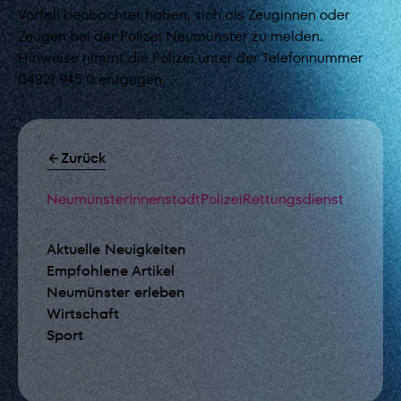
Vorfall beobachtet haben, sich als Zeuginnen oder
Zeugen bei der Polizei Neumünster zu melden.
Hinweise nimmt die Polizei unter der Telefonnummer
04321 945 0 entgegen.
Zurück
TAGS
Neumünster
Innenstadt
Polizei
Rettungsdienst
Aktuelle Neuigkeiten
Empfohlene Artikel
Neumünster erleben
Wirtschaft
Sport