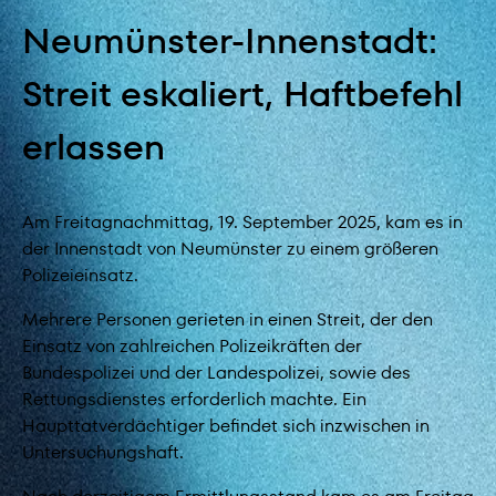
Neumünster-Innenstadt:
Streit eskaliert, Haftbefehl
erlassen
Am Freitagnachmittag, 19. September 2025, kam es in
der Innenstadt von Neumünster zu einem größeren
Polizeieinsatz.
Mehrere Personen gerieten in einen Streit, der den
Einsatz von zahlreichen Polizeikräften der
Bundespolizei und der Landespolizei, sowie des
Rettungsdienstes erforderlich machte. Ein
Haupttatverdächtiger befindet sich inzwischen in
Untersuchungshaft.