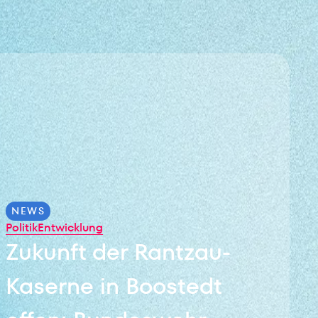
NEWS
Politik
Entwicklung
Zukunft der Rantzau-
Kaserne in Boostedt