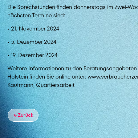
Die Sprechstunden finden donnerstags im Zwei-Woch
nächsten Termine sind:
• 21. November 2024
• 5. Dezember 2024
• 19. Dezember 2024
Weitere Informationen zu den Beratungsangeboten 
Holstein finden Sie online unter: www.verbraucherze
Kaufmann, Quartiersarbeit
Zurück