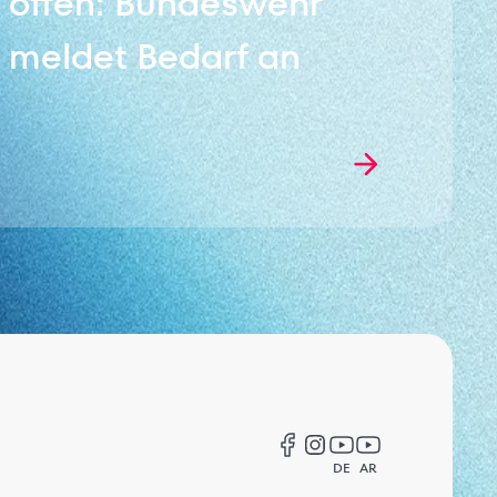
offen: Bundeswehr
meldet Bedarf an
DE
AR