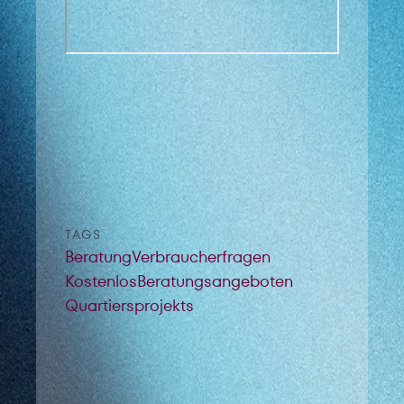
TAGS
Beratung
Verbraucherfragen
Kostenlos
Beratungsangeboten
Quartiersprojekts