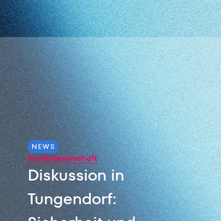
NEWS
Politik
Gesellschaft
Diskussion in
Tungendorf: