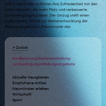
Eltern und Kinder äußerten ihre Zufriedenheit mit den
neuen Räumen, die mehr Platz und verbesserte
Lernbedingungen bieten. Der Umzug stellt einen
bedeutenden Schritt zur Weiterentwicklung der
Bildungsangebote in Neumünster dar.
Zurück
TAGS
Kita
Betreuung
Weiterentwicklung
Lernbedingungen
Bildungsangebote
Aktuelle Neuigkeiten
Empfohlene Artikel
Neumünster erleben
Wirtschaft
Sport