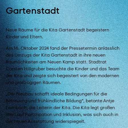
Gartenstadt
Neue Räume für die Kita Gartenstadt begeistern
Kinder und Eltern.
Am 16. Oktober 2024 fand der Pressetermin anlässlich
des Umzugs der Kita Gartenstadt in ihre neuen
Räumlichkeiten am Neuen Kamp statt. Stadtrat
Carsten Hillgruber besuchte die Kinder und das Team
der Kita und zeigte sich begeistert von den modernen
und großzügigen Räumen.
„Der Neubau schafft ideale Bedingungen für die
Betreuung und frühkindliche Bildung“, betonte Antje
Leimbach, die Leiterin der Kita. Die Kita legt großen
Wert auf Partizipation und Inklusion, was sich auch in
der neuen Ausstattung widerspiegelt.