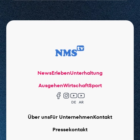
News
Erleben
Unterhaltung
Ausgehen
Wirtschaft
Sport
DE
AR
Über uns
Für Unternehmen
Kontakt
Pressekontakt