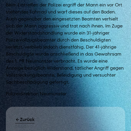
Beim Eintreffen der Polizei ergriff der Mann ein vor Ort
stehendes Fahrrad und warf dieses auf den Boden.
Auch gegenüber den eingesetzten Beamten verhielt
sich der Mann aggressiv und trat nach ihnen. Im Zuge
der Widerstandshandlung wurde ein 31-jähriger
Polizeivollzugsbeamter durch den Beschuldigten
verletzt, verblieb jedoch dienstfähig. Der 41-jährige
Beschuldigte wurde anschließend in das Gewahrsam
des 1. PR Neumünster verbracht. Es wurde eine
Anzeige bezüglich Widerstand, tätlicher Angriff gegen
Vollstreckungsbeamte, Beleidigung und versuchter
Sachbeschädigung gefertigt.
Polizeidirektion Neumünster
Zurück
TAGS