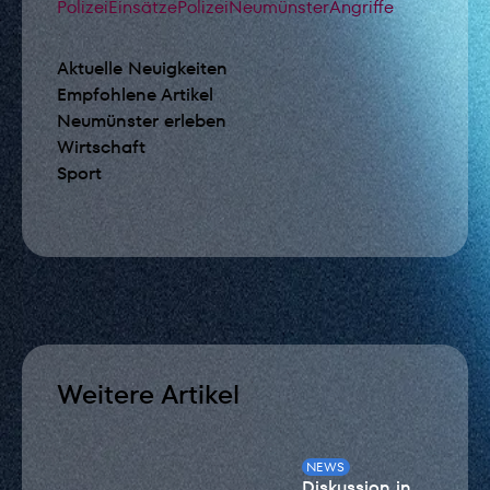
PolizeiEinsätze
Polizei
Neumünster
Angriffe
Aktuelle Neuigkeiten
Empfohlene Artikel
Neumünster erleben
Wirtschaft
Sport
Weitere Artikel
NEWS
Diskussion in