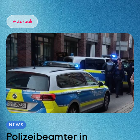
Zurück
NEWS
Polizeibeamter in