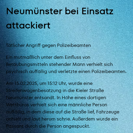
Neumünster bei Einsatz
attackiert
Tätlicher Angriff gegen Polizeibeamten
Ein mutmaßlich unter dem Einfluss von
Betäubungsmitteln stehender Mann verhielt sich
psychisch auffällig und verletzte einen Polizeibeamten.
Am 15.02.2025, um 15:12 Uhr, wurde eine
Streifenwagenbesatzung in die Kieler Straße
Neumünster entsandt. In Höhe eines dortigen
Wettbüros verhielt sich eine männliche Person
auffällig, in dem diese auf die Straße lief, Fahrzeuge
anhielt und laut herum schrie. Außerdem wurde ein
Passant durch die Person angespuckt.