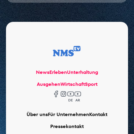
News
Erleben
Unterhaltung
Ausgehen
Wirtschaft
Sport
DE
AR
Über uns
Für Unternehmen
Kontakt
Pressekontakt