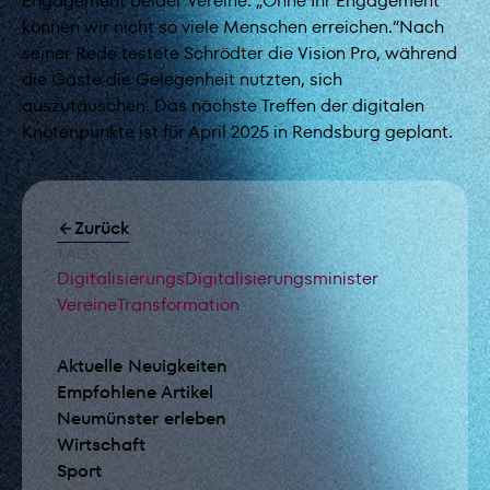
Engagement beider Vereine: „Ohne Ihr Engagement
können wir nicht so viele Menschen erreichen.“Nach
seiner Rede testete Schrödter die Vision Pro, während
die Gäste die Gelegenheit nutzten, sich
auszutauschen. Das nächste Treffen der digitalen
Knotenpunkte ist für April 2025 in Rendsburg geplant.
Zurück
TAGS
Digitalisierungs
Digitalisierungsminister
Vereine
Transformation
Aktuelle Neuigkeiten
Empfohlene Artikel
Neumünster erleben
Wirtschaft
Sport