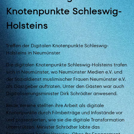
Knotenpunkte Schleswig-
Holsteins
Treffen der Digitalen Knotenpunkte Schleswig-
Holsteins in Neumünster
Die digitalen Knotenpunkte Schleswig-Holsteins trafen
sich in Neumünster, wo Neumünster Medien e.V. und
der Sozialdienst muslimischer Frauen Neumünster e.V.
als Gastgeber auftraten. Unter den Gästen war auch
Digitalisierungsminister Dirk Schrödter anwesend.
Beide Vereine stellten ihre Arbeit als digitale
Knotenpunkte durch Filmbeiträge und Infostände vor
und präsentierten, wie sie die digitale Transformation
unterstützen. Minister Schrödter lobte das