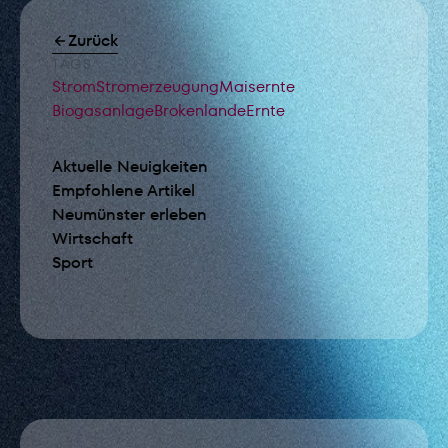
Zurück
TAGS
Strom
Stromerzeugung
Maisernte
Biogasanlage
Brokenlande
Ernte
Aktuelle Neuigkeiten
Empfohlene Artikel
Neumünster erleben
Wirtschaft
Sport