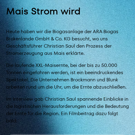
Mais Strom wird
Heute haben wir die Biogasanlage der ARA Biogas
Brokenlande GmbH & Co. KG besucht, wo uns
Geschäftsführer Christian Saul den Prozess der
Stromerzeugung aus Mais erklärte.
Die laufende XXL-Maisernte, bei der bis zu 50.000
Tonnen eingefahren werden, ist ein beeindruckendes
Spektakel. Die Unternehmen Brockmann und Blunk
arbeiten rund um die Uhr, um die Ernte abzuschließen.
Im Interview gab Christian Saul spannende Einblicke in
die logistischen Herausforderungen und die Bedeutung
der Ernte für die Region. Ein Filmbeitrag dazu folgt
bald.